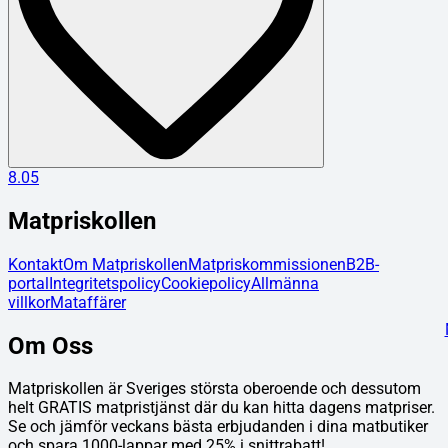
8.05
Matpriskollen
Kontakt
Om Matpriskollen
Matpriskommissionen
B2B-
portal
Integritetspolicy
Cookiepolicy
Allmänna
villkor
Mataffärer
Om Oss
Matpriskollen är Sveriges största oberoende och dessutom
helt GRATIS matpristjänst där du kan hitta dagens matpriser.
Se och jämför veckans bästa erbjudanden i dina matbutiker
och spara 1000-lappar med 25% i snittrabatt!