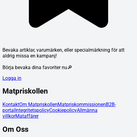
Bevaka artiklar, varumärken, eller specialmärkning för att
aldrig missa en kampanj!
Börja bevaka dina favoriter nu🔎
Logga in
Matpriskollen
Kontakt
Om Matpriskollen
Matpriskommissionen
B2B-
portal
Integritetspolicy
Cookiepolicy
Allmänna
villkor
Mataffärer
Om Oss