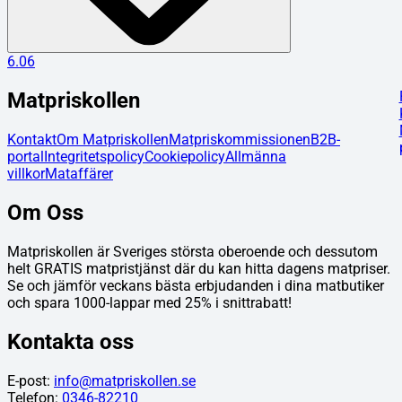
6.06
Matpriskollen
Kontakt
Om Matpriskollen
Matpriskommissionen
B2B-
portal
Integritetspolicy
Cookiepolicy
Allmänna
villkor
Mataffärer
Om Oss
Matpriskollen är Sveriges största oberoende och dessutom
helt GRATIS matpristjänst där du kan hitta dagens matpriser.
Se och jämför veckans bästa erbjudanden i dina matbutiker
och spara 1000-lappar med 25% i snittrabatt!
Kontakta oss
E-post:
info@matpriskollen.se
Telefon:
0346-82210