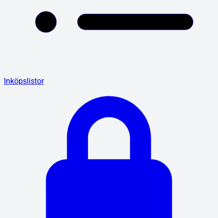
Inköpslistor