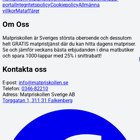
portal
Integritetspolicy
Cookiepolicy
Allmänna
villkor
Mataffärer
Om Oss
Matpriskollen är Sveriges största oberoende och dessutom
helt GRATIS matpristjänst där du kan hitta dagens matpriser.
Se och jämför veckans bästa erbjudanden i dina matbutiker
och spara 1000-lappar med 25% i snittrabatt!
Kontakta oss
E-post:
info@matpriskollen.se
Telefon:
0346-82210
Adress: Matpriskollen Sverige AB
Torggatan 1, 311 31 Falkenberg