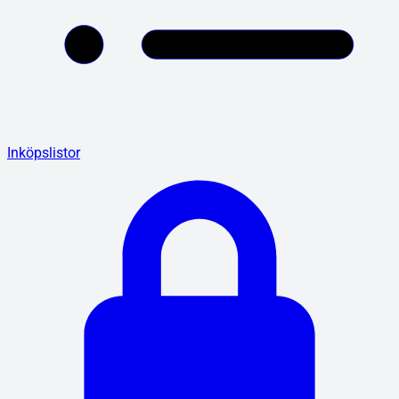
Inköpslistor