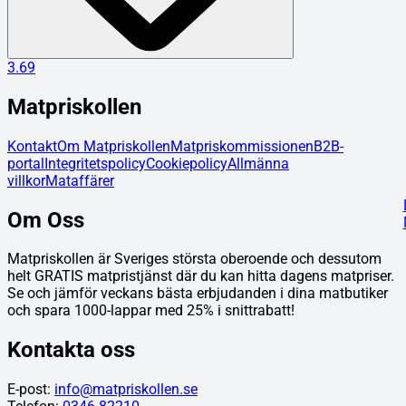
3.69
Matpriskollen
Kontakt
Om Matpriskollen
Matpriskommissionen
B2B-
portal
Integritetspolicy
Cookiepolicy
Allmänna
villkor
Mataffärer
Om Oss
Matpriskollen är Sveriges största oberoende och dessutom
helt GRATIS matpristjänst där du kan hitta dagens matpriser.
Se och jämför veckans bästa erbjudanden i dina matbutiker
och spara 1000-lappar med 25% i snittrabatt!
Kontakta oss
E-post:
info@matpriskollen.se