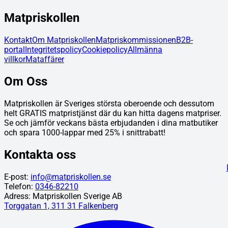
Matpriskollen
Kontakt
Om Matpriskollen
Matpriskommissionen
B2B-
portal
Integritetspolicy
Cookiepolicy
Allmänna
villkor
Mataffärer
Om Oss
Matpriskollen är Sveriges största oberoende och dessutom
helt GRATIS matpristjänst där du kan hitta dagens matpriser.
Se och jämför veckans bästa erbjudanden i dina matbutiker
och spara 1000-lappar med 25% i snittrabatt!
Kontakta oss
E-post:
info@matpriskollen.se
Telefon:
0346-82210
Adress: Matpriskollen Sverige AB
Torggatan 1, 311 31 Falkenberg