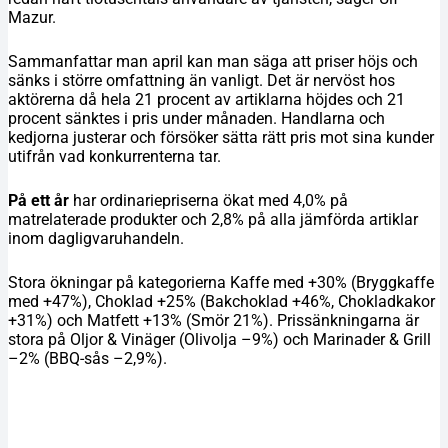
Mazur.
Sammanfattar man april kan man säga att priser höjs och
sänks i större omfattning än vanligt. Det är nervöst hos
aktörerna då hela 21 procent av artiklarna höjdes och 21
procent sänktes i pris under månaden. Handlarna och
kedjorna justerar och försöker sätta rätt pris mot sina kunder
utifrån vad konkurrenterna tar.
På ett år
har ordinariepriserna ökat med 4,0% på
matrelaterade produkter och 2,8% på alla jämförda artiklar
inom dagligvaruhandeln.
Stora ökningar på kategorierna Kaffe med +30% (Bryggkaffe
med +47%), Choklad +25% (Bakchoklad +46%, Chokladkakor
+31%) och Matfett +13% (Smör 21%). Prissänkningarna är
stora på Oljor & Vinäger (Olivolja –9%) och Marinader & Grill
–2% (BBQ-sås –2,9%).