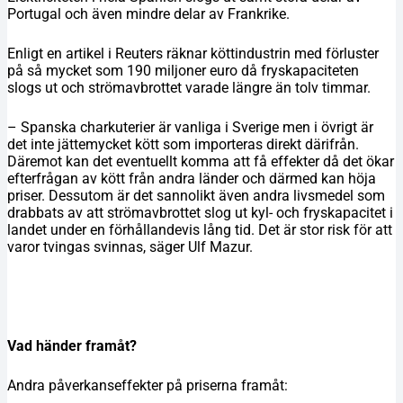
Portugal och även mindre delar av Frankrike.
Enligt en artikel i Reuters räknar köttindustrin med förluster
på så mycket som 190 miljoner euro då fryskapaciteten
slogs ut och strömavbrottet varade längre än tolv timmar.
– Spanska charkuterier är vanliga i Sverige men i övrigt är
det inte jättemycket kött som importeras direkt därifrån.
Däremot kan det eventuellt komma att få effekter då det ökar
efterfrågan av kött från andra länder och därmed kan höja
priser. Dessutom är det sannolikt även andra livsmedel som
drabbats av att strömavbrottet slog ut kyl- och fryskapacitet i
landet under en förhållandevis lång tid. Det är stor risk för att
varor tvingas svinnas, säger Ulf Mazur.
Vad händer framåt?
Andra påverkanseffekter på priserna framåt: