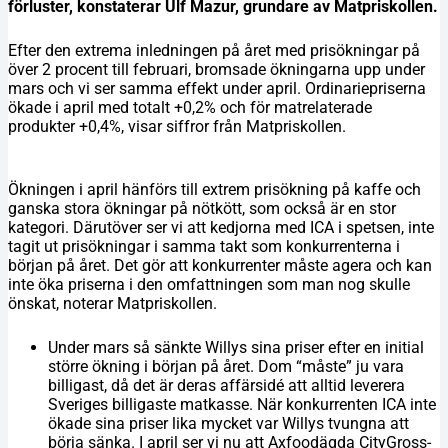
förluster, konstaterar Ulf Mazur, grundare av Matpriskollen.
Efter den extrema inledningen på året med prisökningar på
över 2 procent till februari, bromsade ökningarna upp under
mars och vi ser samma effekt under april. Ordinariepriserna
ökade i april med totalt +0,2% och för matrelaterade
produkter +0,4%, visar siffror från Matpriskollen.
Ökningen i april hänförs till extrem prisökning på kaffe och
ganska stora ökningar på nötkött, som också är en stor
kategori. Därutöver ser vi att kedjorna med ICA i spetsen, inte
tagit ut prisökningar i samma takt som konkurrenterna i
början på året. Det gör att konkurrenter måste agera och kan
inte öka priserna i den omfattningen som man nog skulle
önskat, noterar Matpriskollen.
Under mars så sänkte Willys sina priser efter en initial
större ökning i början på året. Dom “måste” ju vara
billigast, då det är deras affärsidé att alltid leverera
Sveriges billigaste matkasse. När konkurrenten ICA inte
ökade sina priser lika mycket var Willys tvungna att
börja sänka. I april ser vi nu att Axfoodägda CityGross-