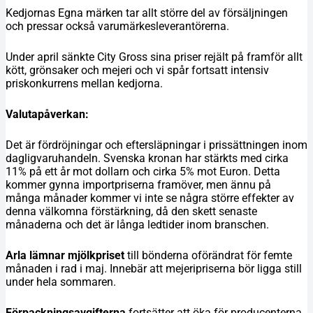
Kedjornas Egna märken tar allt större del av försäljningen
och pressar också varumärkesleverantörerna.
Under april sänkte City Gross sina priser rejält på framför allt
kött, grönsaker och mejeri och vi spår fortsatt intensiv
priskonkurrens mellan kedjorna.
Valutapåverkan:
Det är fördröjningar och eftersläpningar i prissättningen inom
dagligvaruhandeln. Svenska kronan har stärkts med cirka
11% på ett år mot dollarn och cirka 5% mot Euron. Detta
kommer gynna importpriserna framöver, men ännu på
många månader kommer vi inte se några större effekter av
denna välkomna förstärkning, då den skett senaste
månaderna och det är långa ledtider inom branschen.
Arla lämnar mjölkpriset
till bönderna oförändrat för femte
månaden i rad i maj. Innebär att mejeripriserna bör ligga still
under hela sommaren.
Förpackningsavgifterna
fortsätter att öka för producenterna