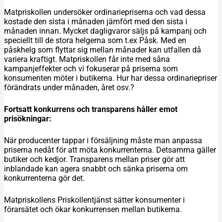
Matpriskollen undersöker ordinariepriserna och vad dessa
kostade den sista i månaden jämfört med den sista i
månaden innan. Mycket dagligvaror säljs på kampanj och
speciellt till de stora helgerna som t.ex Påsk. Med en
påskhelg som flyttar sig mellan månader kan utfallen då
variera kraftigt. Matpriskollen får inte med såna
kampanjeffekter och vi fokuserar på priserna som
konsumenten möter i butikerna. Hur har dessa ordinariepriser
förändrats under månaden, året osv.?
Fortsatt konkurrens och transparens håller emot
prisökningar:
När producenter tappar i försäljning måste man anpassa
priserna nedåt för att möta konkurrenterna. Detsamma gäller
butiker och kedjor. Transparens mellan priser gör att
inblandade kan agera snabbt och sänka priserna om
konkurrenterna gör det.
Matpriskollens Priskollentjänst sätter konsumenter i
förarsätet och ökar konkurrensen mellan butikerna.