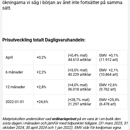
ökningarna vi såg i början av året inte fortsätter på samma
sätt.
Prisutveckling totalt Dagligvaruhandeln:
(+0,4% mat)
EMV +0,1%
April
+0,2%
44.613 artiklar
(11.912 art)
(+3,0% mat)
EMV +2,1%
6 månader
+2,2%
40.229 artiklar
(10.864 art)
(+4,0% mat)
EMV +2,6%
12 månader
+2,8%
36.018 artiklar
(9.762 art)
(+28,7% mat)
EMV +25,4%
2022-01-01
+24,6%
21.297 artiklar
(6.478 art)
Matpriskollen undersöker vad
ordinariepriset
på en vara är i en butik den
sista dagen i månaden och jämför med tidpunkter tidigare. (31 mars 2025, 31
oktober 2024, 30 april 2024 och 1 jan 2022). EMV står för kedjornas egna