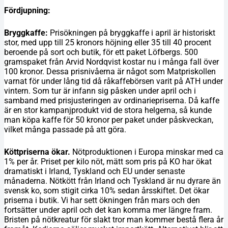
Fördjupning:
Bryggkaffe:
Prisökningen på bryggkaffe i april är historiskt
stor, med upp till 25 kronors höjning eller 35 till 40 procent
beroende på sort och butik, för ett paket Löfbergs. 500
gramspaket från Arvid Nordqvist kostar nu i många fall över
100 kronor. Dessa prisnivåerna är något som Matpriskollen
varnat för under lång tid då råkaffebörsen varit på ATH under
vintern. Som tur är infann sig påsken under april och i
samband med prisjusteringen av ordinariepriserna. Då kaffe
är en stor kampanjprodukt vid de stora helgerna, så kunde
man köpa kaffe för 50 kronor per paket under påskveckan,
vilket många passade på att göra.
Köttpriserna ökar.
Nötproduktionen i Europa minskar med ca
1% per år. Priset per kilo nöt, mätt som pris på KO har ökat
dramatiskt i Irland, Tyskland och EU under senaste
månaderna. Nötkött från Irland och Tyskland är nu dyrare än
svensk ko, som stigit cirka 10% sedan årsskiftet. Det ökar
priserna i butik. Vi har sett ökningen från mars och den
fortsätter under april och det kan komma mer längre fram.
Bristen på nötkreatur för slakt tror man kommer bestå flera år