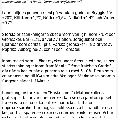
märkesvaror, ex ICA Basic, Garant och Änglamark mfl.
I april höjdes priserna mest på varukategorierna Bryggkaffe
+20%, Köttfärs +1,7%, Nötter +1,5%, Nötkött +1,4% och Vatten
+0,7%
Största prissänkningarna skede “som vanligt” inom Frukt och
Grönsaker. Bär -2,2%, drivet av Hallon, Jordgubbar och
Björnbär som sänkts i pris. Färska grönsaker -1,8% drivet av
Paprika, Aubergine/Zucchini och Tomater.
Inom mejeri som ju ökat mycket under årets inledning, så ser
vi prissänkningar inom framför allt Crème fraiche o Gräddfil,
där några kedjor sänkt priserna rejält med 5-10%. Detta som
en anpassning till ICAs mindre ökningar. Marknadsekonomin
fungerar, säger Ulf Mazur.
Lansering av funktionen “Priskollaren” i Matpriskollens
gratisapp, där användaren enkelt kan se och jämföra priset
för en vara i sina olika butiker, har också fått stor
uppmärksamhet från högsta politiska nivå till handlare och
kedjor. Transparensen ökar och därmed konkurrensen.Vi har
redan haft tiotusentals användare av tjänsten, säger Ulf