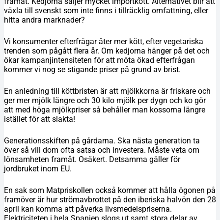
framåt. Kedjorna säljer mycket importkött. Alternativet blir att
växla till svenskt som inte finns i tillräcklig omfattning, eller
hitta andra marknader?
Vi konsumenter efterfrågar åter mer kött, efter vegetariska
trenden som pågått flera år. Om kedjorna hänger på det och
ökar kampanjintensiteten för att möta ökad efterfrågan
kommer vi nog se stigande priser på grund av brist.
En anledning till köttbristen är att mjölkkorna är friskare och
ger mer mjölk längre och 30 kilo mjölk per dygn och ko gör
att med höga mjölkpriser så behåller man kossorna längre
istället för att slakta!
Generationsskiften på gårdarna. Ska nästa generation ta
över så vill dom ofta satsa och investera. Måste veta om
lönsamheten framåt. Osäkert. Detsamma gäller för
jordbruket inom EU.
En sak som Matpriskollen också kommer att hålla ögonen på
framöver är hur strömavbrottet på den iberiska halvön den 28
april kan komma att påverka livsmedelspriserna.
Elektriciteten i hela Spanien slogs ut samt stora delar av