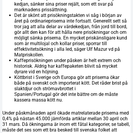
kedjan, sänker sina priser rejält, som ett svar på
marknadens prissättning.
Det är skönt att prisökningstakten vi såg i början av
året på ordinariepriserna inte fortsatt. Generellt sett så
tror jag att alla delar av värdekedjan, från jord till bord,
gör allt den kan för att hålla nere prisökningar och om
möjligt sänka priserna. En mycket priskänsligare kund
som är multilojal och kollar priser, sporrar till
effektivitetsökning i alla led, säger Ulf Mazur vd på
Matpriskollen.
Kaffeprisökningen under påsken är helt extrem och
historisk. Aldrig har kaffepaketen blivit så mycket
dyrare vid en höjning.
Köttbrist i Sverige och Europa gör att priserna ökar
både på svenskt och importerat kött. Det råder brist på
slaktdjur och strömavbrottet i
Spanien/Portugal gör det inte bättre om de måste
kassera massa kött nu.
Under påskmånaden april ökade matrelaterade priserna med
0,4% på nästan 45.000 jämförda artiklar mellan 30 april och
31 mars. Då ökningarna är inom ett fåtal kategorier, se tabell,
måste det ses som ett bra besked till svenska folket att