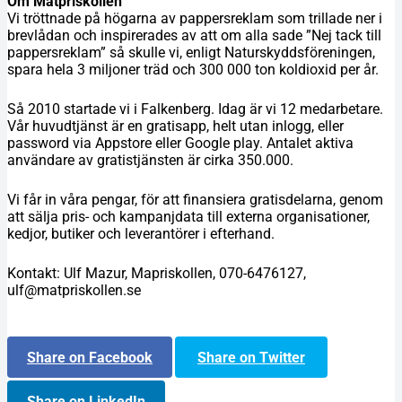
Om Matpriskollen
Vi tröttnade på högarna av pappersreklam som trillade ner i
brevlådan och inspirerades av att om alla sade ”Nej tack till
pappersreklam” så skulle vi, enligt Naturskyddsföreningen,
spara hela 3 miljoner träd och 300 000 ton koldioxid per år.
Så 2010 startade vi i Falkenberg. Idag är vi 12 medarbetare.
Vår huvudtjänst är en gratisapp, helt utan inlogg, eller
password via Appstore eller Google play. Antalet aktiva
användare av gratistjänsten är cirka 350.000.
Vi får in våra pengar, för att finansiera gratisdelarna, genom
att sälja pris- och kampanjdata till externa organisationer,
kedjor, butiker och leverantörer i efterhand.
Kontakt: Ulf Mazur, Mapriskollen, 070-6476127,
ulf@matpriskollen.se
Share on Facebook
Share on Twitter
Share on LinkedIn