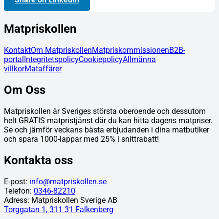
Matpriskollen
Kontakt
Om Matpriskollen
Matpriskommissionen
B2B-
portal
Integritetspolicy
Cookiepolicy
Allmänna
villkor
Mataffärer
Om Oss
Matpriskollen är Sveriges största oberoende och dessutom
helt GRATIS matpristjänst där du kan hitta dagens matpriser.
Se och jämför veckans bästa erbjudanden i dina matbutiker
och spara 1000-lappar med 25% i snittrabatt!
Kontakta oss
E-post:
info@matpriskollen.se
Telefon:
0346-82210
Adress: Matpriskollen Sverige AB
Torggatan 1, 311 31 Falkenberg