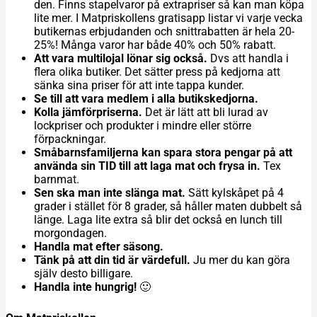
den. Finns stapelvaror på extrapriser så kan man köpa
lite mer. I Matpriskollens gratisapp listar vi varje vecka
butikernas erbjudanden och snittrabatten är hela 20-
25%! Många varor har både 40% och 50% rabatt.
Att vara multilojal lönar sig också.
Dvs att handla i
flera olika butiker. Det sätter press på kedjorna att
sänka sina priser för att inte tappa kunder.
Se till att vara medlem i alla butikskedjorna.
Kolla jämförpriserna.
Det är lätt att bli lurad av
lockpriser och produkter i mindre eller större
förpackningar.
Småbarnsfamiljerna kan spara stora pengar på att
använda sin TID till att laga mat och frysa in.
Tex
barnmat.
Sen ska man inte slänga mat.
Sätt kylskåpet på 4
grader i stället för 8 grader, så håller maten dubbelt så
länge. Laga lite extra så blir det också en lunch till
morgondagen.
Handla mat efter säsong.
Tänk på att din tid är värdefull.
Ju mer du kan göra
själv desto billigare.
Handla inte hungrig!
🙂