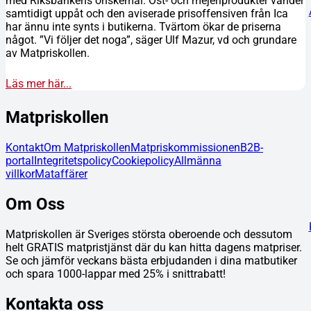
med Riksbankens önskemål. Ost- och mejeriprodukter vänder
samtidigt uppåt och den aviserade prisoffensiven från Ica
har ännu inte synts i butikerna. Tvärtom ökar de priserna
något. ”Vi följer det noga”, säger Ulf Mazur, vd och grundare
av Matpriskollen.
Läs mer här...
Matpriskollen
Kontakt
Om Matpriskollen
Matpriskommissionen
B2B-
portal
Integritetspolicy
Cookiepolicy
Allmänna
villkor
Mataffärer
Om Oss
Matpriskollen är Sveriges största oberoende och dessutom
helt GRATIS matpristjänst där du kan hitta dagens matpriser.
Se och jämför veckans bästa erbjudanden i dina matbutiker
och spara 1000-lappar med 25% i snittrabatt!
Kontakta oss