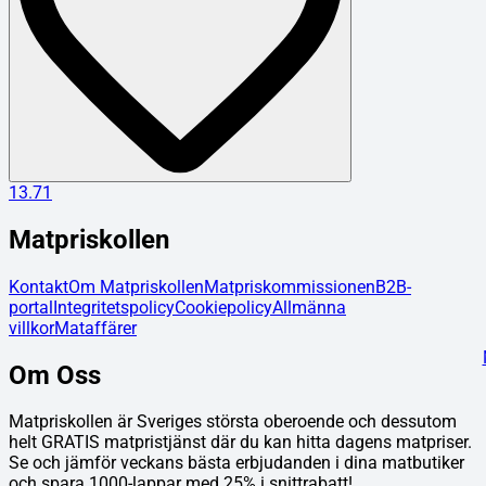
13.71
Matpriskollen
Kontakt
Om Matpriskollen
Matpriskommissionen
B2B-
portal
Integritetspolicy
Cookiepolicy
Allmänna
villkor
Mataffärer
Om Oss
Matpriskollen är Sveriges största oberoende och dessutom
helt GRATIS matpristjänst där du kan hitta dagens matpriser.
Se och jämför veckans bästa erbjudanden i dina matbutiker
och spara 1000-lappar med 25% i snittrabatt!