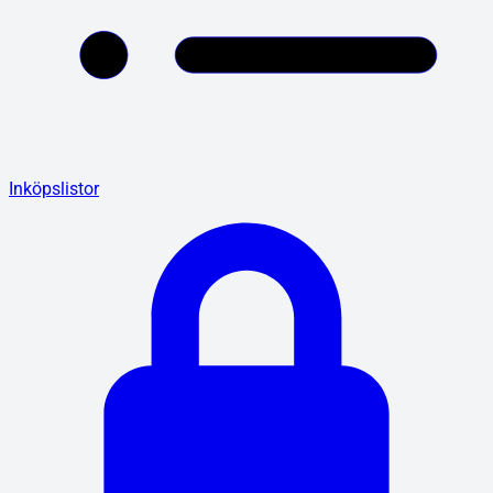
Inköpslistor