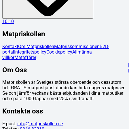
10.10
Matpriskollen
Kontakt
Om Matpriskollen
Matpriskommissionen
B2B-
portal
Integritetspolicy
Cookiepolicy
Allmänna
villkor
Mataffärer
Om Oss
Matpriskollen är Sveriges största oberoende och dessutom
helt GRATIS matpristjänst där du kan hitta dagens matpriser.
Se och jämför veckans bästa erbjudanden i dina matbutiker
och spara 1000-lappar med 25% i snittrabatt!
Kontakta oss
E-post:
info@matpriskollen.se