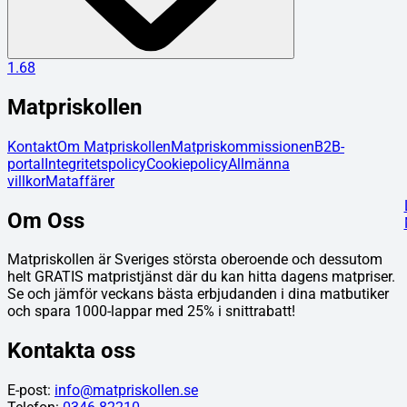
1.68
Matpriskollen
Kontakt
Om Matpriskollen
Matpriskommissionen
B2B-
portal
Integritetspolicy
Cookiepolicy
Allmänna
villkor
Mataffärer
Om Oss
Matpriskollen är Sveriges största oberoende och dessutom
helt GRATIS matpristjänst där du kan hitta dagens matpriser.
Se och jämför veckans bästa erbjudanden i dina matbutiker
och spara 1000-lappar med 25% i snittrabatt!
Kontakta oss
E-post:
info@matpriskollen.se