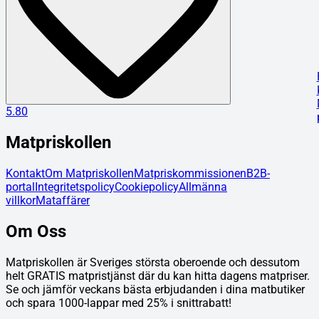
5.80
Matpriskollen
Kontakt
Om Matpriskollen
Matpriskommissionen
B2B-
portal
Integritetspolicy
Cookiepolicy
Allmänna
villkor
Mataffärer
Om Oss
Matpriskollen är Sveriges största oberoende och dessutom
helt GRATIS matpristjänst där du kan hitta dagens matpriser.
Se och jämför veckans bästa erbjudanden i dina matbutiker
och spara 1000-lappar med 25% i snittrabatt!