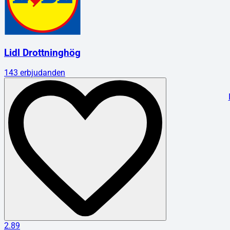
Lidl Drottninghög
143
erbjudanden
2.89