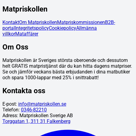
Matpriskollen
Kontakt
Om Matpriskollen
Matpriskommissionen
B2B-
portal
Integritetspolicy
Cookiepolicy
Allmänna
villkor
Mataffärer
Om Oss
Matpriskollen är Sveriges största oberoende och dessutom
helt GRATIS matpristjänst där du kan hitta dagens matpriser.
Se och jämför veckans bästa erbjudanden i dina matbutiker
och spara 1000-lappar med 25% i snittrabatt!
Kontakta oss
E-post:
info@matpriskollen.se
Telefon:
0346-82210
Adress: Matpriskollen Sverige AB
Torggatan 1, 311 31 Falkenberg