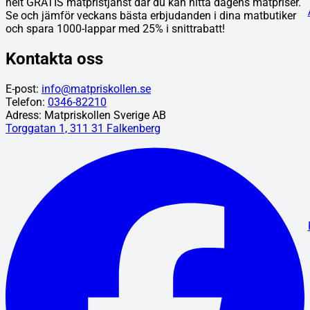
helt GRATIS matpristjänst där du kan hitta dagens matpriser.
Se och jämför veckans bästa erbjudanden i dina matbutiker
och spara 1000-lappar med 25% i snittrabatt!
Kontakta oss
E-post:
info@matpriskollen.se
Telefon:
0346-82210
Adress: Matpriskollen Sverige AB
Torggatan 1, 311 31 Falkenberg