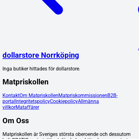
dollarstore Norrköping
Inga butiker hittades för
dollarstore
.
Matpriskollen
Kontakt
Om Matpriskollen
Matpriskommissionen
B2B-
portal
Integritetspolicy
Cookiepolicy
Allmänna
villkor
Mataffärer
Om Oss
Matpriskollen är Sveriges största oberoende och dessutom