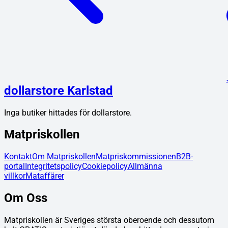
dollarstore Karlstad
Inga butiker hittades för
dollarstore
.
Matpriskollen
Kontakt
Om Matpriskollen
Matpriskommissionen
B2B-
portal
Integritetspolicy
Cookiepolicy
Allmänna
villkor
Mataffärer
Om Oss
Matpriskollen är Sveriges största oberoende och dessutom