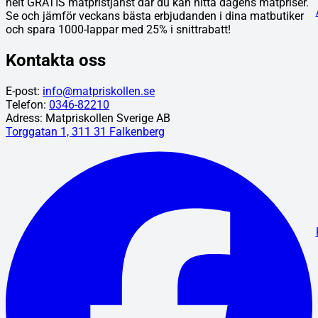
helt GRATIS matpristjänst där du kan hitta dagens matpriser.
Se och jämför veckans bästa erbjudanden i dina matbutiker
och spara 1000-lappar med 25% i snittrabatt!
Kontakta oss
E-post:
info@matpriskollen.se
Telefon:
0346-82210
Adress: Matpriskollen Sverige AB
Torggatan 1, 311 31 Falkenberg