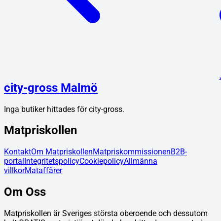
city-gross Malmö
Inga butiker hittades för
city-gross
.
Matpriskollen
Kontakt
Om Matpriskollen
Matpriskommissionen
B2B-
portal
Integritetspolicy
Cookiepolicy
Allmänna
villkor
Mataffärer
Om Oss
Matpriskollen är Sveriges största oberoende och dessutom