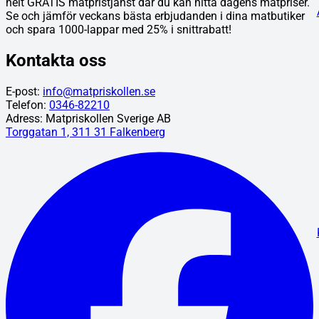
helt GRATIS matpristjänst där du kan hitta dagens matpriser.
Se och jämför veckans bästa erbjudanden i dina matbutiker
och spara 1000-lappar med 25% i snittrabatt!
Kontakta oss
E-post:
info@matpriskollen.se
Telefon:
0346-82210
Adress: Matpriskollen Sverige AB
Torggatan 1, 311 31 Falkenberg