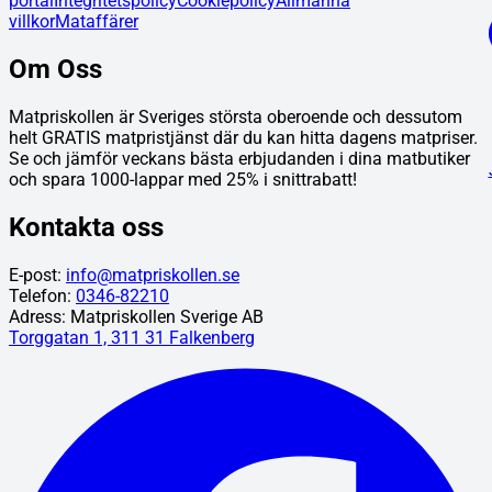
portal
Integritetspolicy
Cookiepolicy
Allmänna
villkor
Mataffärer
Om Oss
Matpriskollen är Sveriges största oberoende och dessutom
helt GRATIS matpristjänst där du kan hitta dagens matpriser.
Se och jämför veckans bästa erbjudanden i dina matbutiker
och spara 1000-lappar med 25% i snittrabatt!
Kontakta oss
E-post:
info@matpriskollen.se
Telefon:
0346-82210
Adress: Matpriskollen Sverige AB
Torggatan 1, 311 31 Falkenberg