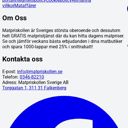
portal
Integritetspolicy
Cookiepolicy
Allmänna
villkor
Mataffärer
Om Oss
Matpriskollen är Sveriges största oberoende och dessutom
helt GRATIS matpristjänst där du kan hitta dagens matpriser.
Se och jämför veckans bästa erbjudanden i dina matbutiker
och spara 1000-lappar med 25% i snittrabatt!
Kontakta oss
E-post:
info@matpriskollen.se
Telefon:
0346-82210
Adress: Matpriskollen Sverige AB
Torggatan 1, 311 31 Falkenberg