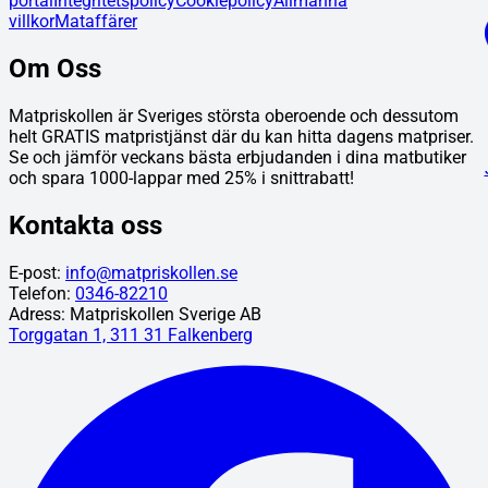
portal
Integritetspolicy
Cookiepolicy
Allmänna
villkor
Mataffärer
Om Oss
Matpriskollen är Sveriges största oberoende och dessutom
helt GRATIS matpristjänst där du kan hitta dagens matpriser.
Se och jämför veckans bästa erbjudanden i dina matbutiker
och spara 1000-lappar med 25% i snittrabatt!
Kontakta oss
E-post:
info@matpriskollen.se
Telefon:
0346-82210
Adress: Matpriskollen Sverige AB
Torggatan 1, 311 31 Falkenberg