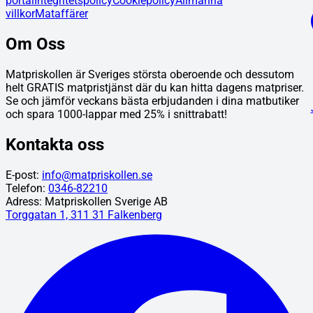
portal
Integritetspolicy
Cookiepolicy
Allmänna
villkor
Mataffärer
Om Oss
Matpriskollen är Sveriges största oberoende och dessutom
helt GRATIS matpristjänst där du kan hitta dagens matpriser.
Se och jämför veckans bästa erbjudanden i dina matbutiker
och spara 1000-lappar med 25% i snittrabatt!
Kontakta oss
E-post:
info@matpriskollen.se
Telefon:
0346-82210
Adress: Matpriskollen Sverige AB
Torggatan 1, 311 31 Falkenberg