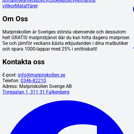
portal
Integritetspolicy
Cookiepolicy
Allmänna
villkor
Mataffärer
Om Oss
Matpriskollen är Sveriges största oberoende och dessutom
helt GRATIS matpristjänst där du kan hitta dagens matpriser.
Se och jämför veckans bästa erbjudanden i dina matbutiker
och spara 1000-lappar med 25% i snittrabatt!
Kontakta oss
E-post:
info@matpriskollen.se
Telefon:
0346-82210
Adress: Matpriskollen Sverige AB
Torggatan 1, 311 31 Falkenberg