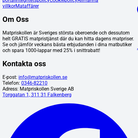
portal
Integritetspolicy
Cookiepolicy
Allmänna
villkor
Mataffärer
Om Oss
Matpriskollen är Sveriges största oberoende och dessutom
helt GRATIS matpristjänst där du kan hitta dagens matpriser.
Se och jämför veckans bästa erbjudanden i dina matbutiker
och spara 1000-lappar med 25% i snittrabatt!
Kontakta oss
E-post:
info@matpriskollen.se
Telefon:
0346-82210
Adress: Matpriskollen Sverige AB
Torggatan 1, 311 31 Falkenberg